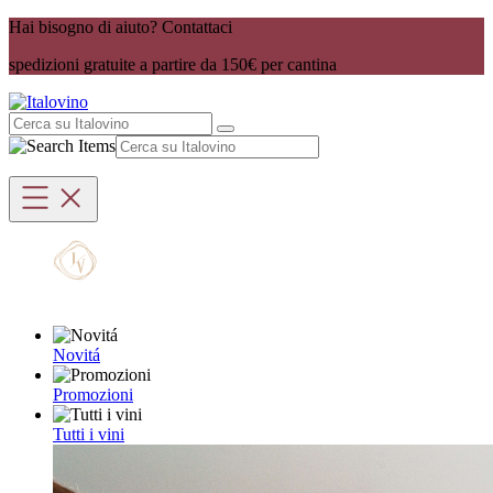
Hai bisogno di aiuto? Contattaci
spedizioni gratuite a partire da 150€ per cantina
Novitá
Promozioni
Tutti i vini