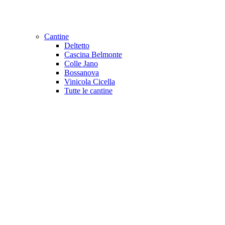
Cantine
Deltetto
Cascina Belmonte
Colle Jano
Bossanova
Vinicola Cicella
Tutte le cantine