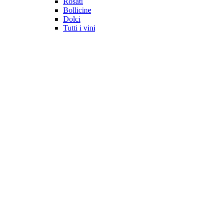
Rosati
Bollicine
Dolci
Tutti i vini