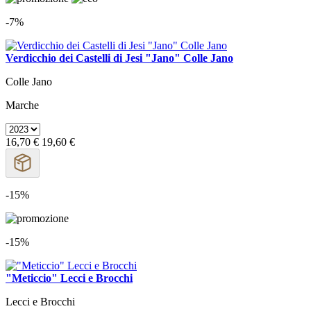
-7%
Verdicchio dei Castelli di Jesi "Jano" Colle Jano
Colle Jano
Marche
16,70 €
19,60 €
-15%
-15%
"Meticcio" Lecci e Brocchi
Lecci e Brocchi