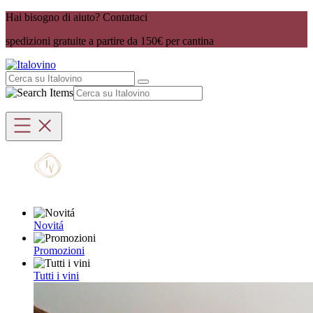
Hai bisogno di aiuto? Contattaci
spedizioni gratuite a partire da 150€ per cantina
Novitá
Promozioni
Tutti i vini