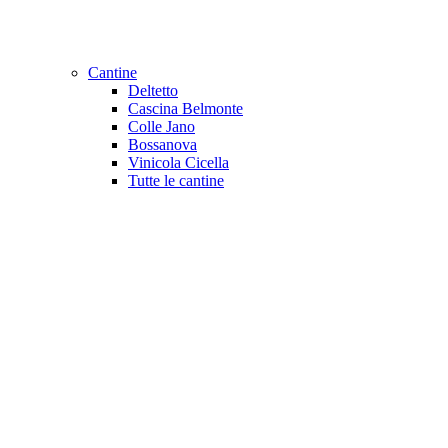
Cantine
Deltetto
Cascina Belmonte
Colle Jano
Bossanova
Vinicola Cicella
Tutte le cantine