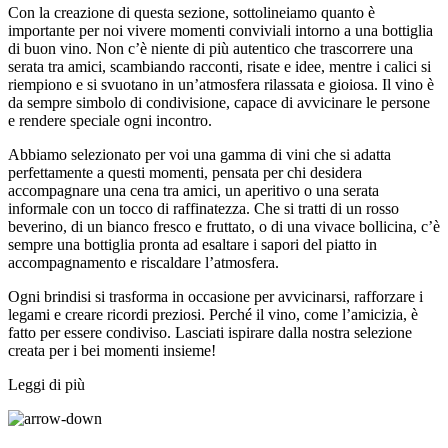
Con la creazione di questa sezione, sottolineiamo quanto è
importante per noi vivere momenti conviviali intorno a una bottiglia
di buon vino. Non c’è niente di più autentico che trascorrere una
serata tra amici, scambiando racconti, risate e idee, mentre i calici si
riempiono e si svuotano in un’atmosfera rilassata e gioiosa. Il vino è
da sempre simbolo di condivisione, capace di avvicinare le persone
e rendere speciale ogni incontro.
Abbiamo selezionato per voi una gamma di vini che si adatta
perfettamente a questi momenti, pensata per chi desidera
accompagnare una cena tra amici, un aperitivo o una serata
informale con un tocco di raffinatezza. Che si tratti di un rosso
beverino, di un bianco fresco e fruttato, o di una vivace bollicina, c’è
sempre una bottiglia pronta ad esaltare i sapori del piatto in
accompagnamento e riscaldare l’atmosfera.
Ogni brindisi si trasforma in occasione per avvicinarsi, rafforzare i
legami e creare ricordi preziosi. Perché il vino, come l’amicizia, è
fatto per essere condiviso. Lasciati ispirare dalla nostra selezione
creata per i bei momenti insieme!
Leggi di più