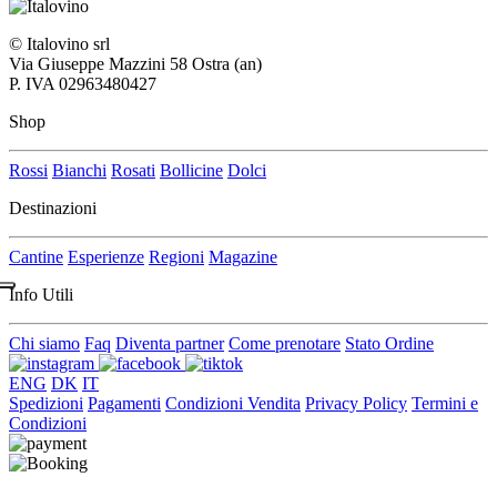
© Italovino srl
Via Giuseppe Mazzini 58 Ostra (an)
P. IVA 02963480427
Shop
Rossi
Bianchi
Rosati
Bollicine
Dolci
Destinazioni
Cantine
Esperienze
Regioni
Magazine
Info Utili
Chi siamo
Faq
Diventa partner
Come prenotare
Stato Ordine
ENG
DK
IT
Spedizioni
Pagamenti
Condizioni Vendita
Privacy Policy
Termini e
Condizioni