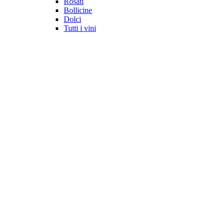
Rosati
Bollicine
Dolci
Tutti i vini