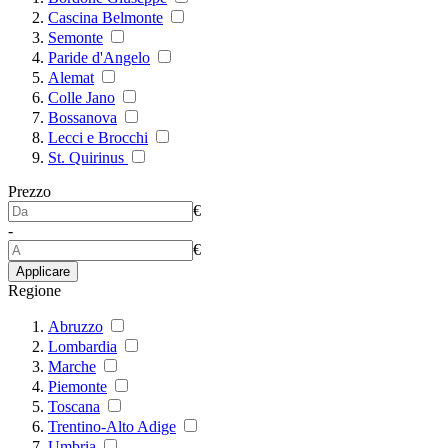
Cascina Belmonte
Semonte
Paride d'Angelo
Alemat
Colle Jano
Bossanova
Lecci e Brocchi
St. Quirinus
Prezzo
€
-
€
Applicare
Regione
Abruzzo
Lombardia
Marche
Piemonte
Toscana
Trentino-Alto Adige
Umbria