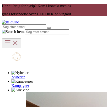
Har du brug for hjælp? Kom i kontakt med os
gratis forsendelse over 1500 DKK pr. vingård
Nyheder
Kampagner