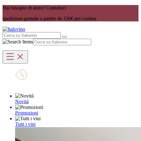
Hai bisogno di aiuto? Contattaci
spedizioni gratuite a partire da 150€ per cantina
Novitá
Promozioni
Tutti i vini