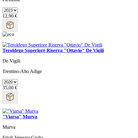
12,90 €
Teroldego Superiore Riserva "Ottavio" De Vigili
De Vigili
Trentino-Alto Adige
35,00 €
"Viarsa" Murva
Murva
Friuli-Venezia Giulia