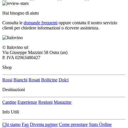
Hai bisogno di aiuto
Consulta le
domande frequenti
oppure contatta il nostro
servizio
clienti per chiedere informazioni o ricevere assistenza.
© Italovino srl
Via Giuseppe Mazzini 58 Ostra (an)
P. IVA 02963480427
Shop
Rossi
Bianchi
Rosati
Bollicine
Dolci
Destinazioni
Cantine
Esperienze
Regioni
Magazine
Info Utili
Chi siamo
Faq
Diventa partner
Come prenotare
Stato Ordine