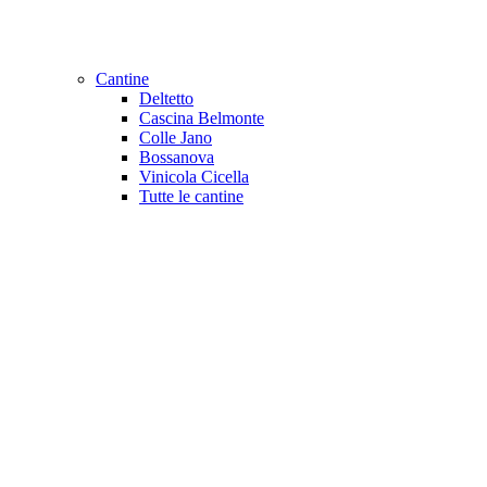
Cantine
Deltetto
Cascina Belmonte
Colle Jano
Bossanova
Vinicola Cicella
Tutte le cantine