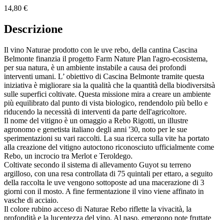
14,80 €
Descrizione
Il vino Naturae prodotto con le uve rebo, della cantina Cascina
Belmonte finanzia il progetto Farm Nature Plan l'agro-ecosistema,
per sua natura, è un ambiente instabile a causa dei profondi
interventi umani. L’ obiettivo di Cascina Belmonte tramite questa
iniziativa è migliorare sia la qualità che la quantità della biodiversitsà
sulle superfici coltivate. Questa missione mira a creare un ambiente
più equilibrato dal punto di vista biologico, rendendolo più bello e
riducendo la necessità di interventi da parte dell'agricoltore.
Il nome del vitigno è un omaggio a Rebo Rigotti, un illustre
agronomo e genetista italiano degli anni '30, noto per le sue
sperimentazioni su vari raccolti. La sua ricerca sulla vite ha portato
alla creazione del vitigno autoctono riconosciuto ufficialmente come
Rebo, un incrocio tra Merlot e Teroldego.
Coltivate secondo il sistema di allevamento Guyot su terreno
argilloso, con una resa controllata di 75 quintali per ettaro, a seguito
della raccolta le uve vengono sottoposte ad una macerazione di 3
giorni con il mosto. A fine fermentazione il vino viene affinato in
vasche di acciaio.
Il colore rubino acceso di Naturae Rebo riflette la vivacità, la
profondità e la lucentezza del vino. Al naso, emergono note fruttate