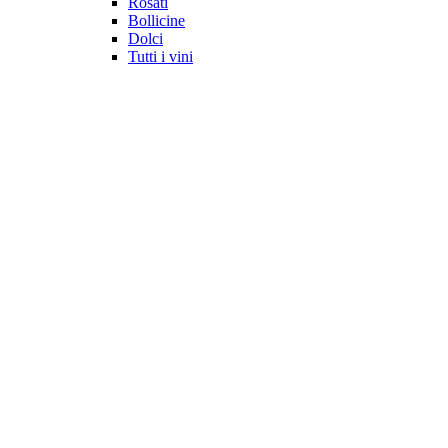
Rosati
Bollicine
Dolci
Tutti i vini