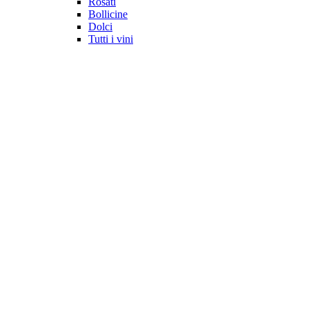
Rosati
Bollicine
Dolci
Tutti i vini