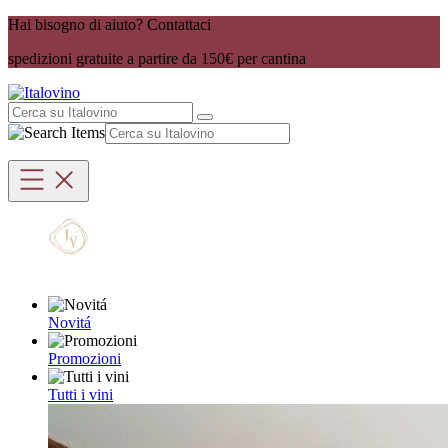
Hai bisogno di aiuto? Contattaci
spedizioni gratuite a partire da 150€ per cantina
Novitá
Promozioni
Tutti i vini