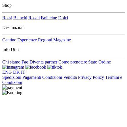
Shop
Rossi
Bianchi
Rosati
Bollicine
Dolci
Destinazioni
Cantine
Esperienze
Regioni
Magazine
Info Utili
Chi siamo
Faq
Diventa partner
Come prenotare
Stato Ordine
ENG
DK
IT
Spedizioni
Pagamenti
Condizioni Vendita
Privacy Policy
Termini e
Condizioni