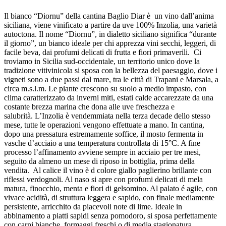
Il bianco “Diornu” della cantina Baglio Diar è un vino dall’anima
siciliana, viene vinificato a partire da uve 100% Inzolia, una varietà
autoctona. Il nome “Diornu”, in dialetto siciliano significa “durante
il giorno”, un bianco ideale per chi apprezza vini secchi, leggeri, di
facile beva, dai profumi delicati di frutta e fiori primaverili. Ci
troviamo in Sicilia sud-occidentale, un territorio unico dove la
tradizione vitivinicola si sposa con la bellezza del paesaggio, dove i
vigneti sono a due passi dal mare, tra le città di Trapani e Marsala, a
circa m.s.l.m. Le piante crescono su suolo a medio impasto, con
clima caratterizzato da inverni miti, estati calde accarezzate da una
costante brezza marina che dona alle uve freschezza e
salubrità. L’Inzolia è vendemmiata nella terza decade dello stesso
mese, tutte le operazioni vengono effettuate a mano. In cantina,
dopo una pressatura estremamente soffice, il mosto fermenta in
vasche d’acciaio a una temperatura controllata di 15°C. A fine
processo l’affinamento avviene sempre in acciaio per tre mesi,
seguito da almeno un mese di riposo in bottiglia, prima della
vendita. Al calice il vino è d colore giallo paglierino brillante con
riflessi verdognoli. Al naso si apre con profumi delicati di mela
matura, finocchio, menta e fiori di gelsomino. Al palato é agile, con
vivace acidità, di struttura leggera e sapido, con finale mediamente
persistente, arricchito da piacevoli note di lime. Ideale in
abbinamento a piatti sapidi senza pomodoro, si sposa perfettamente
con carni bianche, formaggi freschi o di media stagionatura,