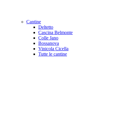
Cantine
Deltetto
Cascina Belmonte
Colle Jano
Bossanova
Vinicola Cicella
Tutte le cantine