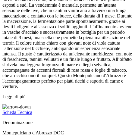
esposti a sud. La vendemmia è manuale, permette un’attenta
selezione delle uve, che in cantina vinificano attraverso una lunga
macerazione a contatto con le bucce, della durata di 1 mese. Durante
la macerazione, la fermentazione parte spontaneamente, grazie ai
lieviti indigeni e all'assenza di solfiti aggiunti. L’affinamento avviene
in vasche d’acciaio e successivamente in bottiglia per un periodo
totale di 9 mesi, una scelta che permette la piena manifestazione del
terroir. Il colore rubino chiaro con giovani note di viola cattura
l'attenzione nel bicchiere, anticipando un'esperienza sensoriale
intensa. Il gusto è caratterizzato da un'elegante morbidezza, con note
di freschezza, tannini vellutati e un finale lungo e fruttato. All’olfatto
si rivela una leggera fragranza di mare e ciliegia selvatica,
accompagnate da accenni floreali di rosa rossa e foglie di tabacco,
che arricchiscono il bouquet. Questo Montepulciano d'Abruzzo è
l'accompagnamento perfetto per piatti ricchi e saporiti di carne e
verdure.
Leggi di più
Scheda Tecnica
Denominazione
Montepulciano d'Abruzzo DOC