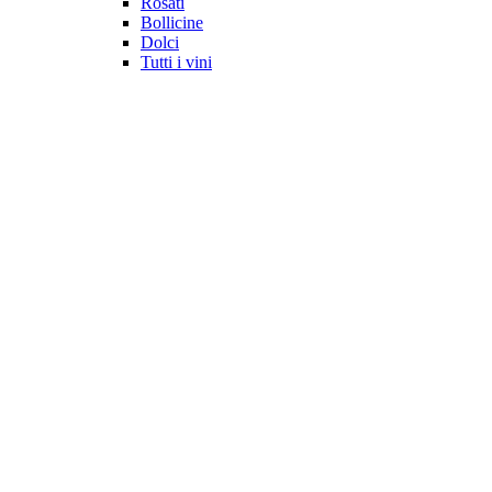
Rosati
Bollicine
Dolci
Tutti i vini