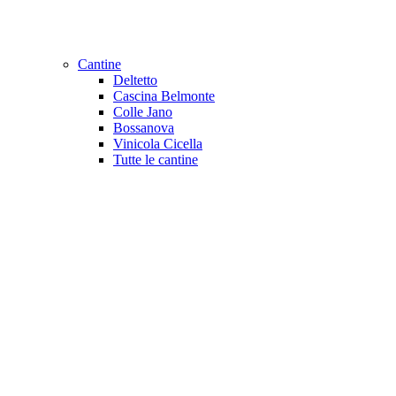
Cantine
Deltetto
Cascina Belmonte
Colle Jano
Bossanova
Vinicola Cicella
Tutte le cantine