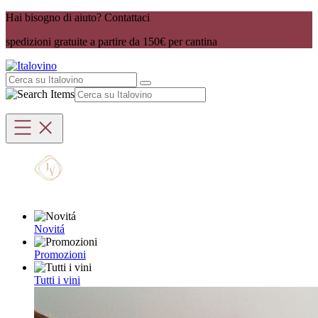
Hai bisogno di aiuto? Contattaci
spedizioni gratuite a partire da 150€ per cantina
Novitá
Promozioni
Tutti i vini