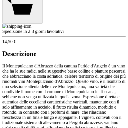
Spedizione in 2-3 giorni lavorativi
14,50 €
Descrizione
Il Montepulciano d'Abruzzo della cantina Paride d'Angelo è un vino
che ha le sue radici nelle suggestive basse colline e pianure pescaresi
che abbracciano la costa adriatica, celebre territorio di origine dei più
rinomati vini Montepulciano d'Abruzzo. Questo vino, è il risultato di
una selezione attenta delle uve Montepulciano, una varietà che
condivide il nome con il comune di Montepulciano in Toscana,
sebbene non venga utilizzata in quella zona. Espressione diretta e
autentica delle eccellenti caratteristiche varietali, mantenute con il
solo affinamento in acciaio, il frutto risulta dinamico, morbido e
rotondo, in contrasto con i profumi di mare, che rilasciano
freschezza in un finale lungo e appagante. I vigneti, coltivati con il
tradizionale sistema di allevamento a Pergola abruzzese, vantano
un'età media di 65 anni, affondano le radici su terreni argillosi ed