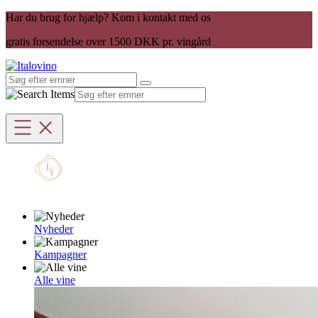
Har du brug for hjælp? Kom i kontakt med os
gratis forsendelse over 1500 DKK pr. vingård
Nyheder
Kampagner
Alle vine