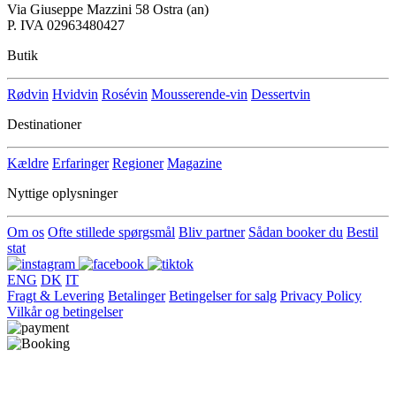
Via Giuseppe Mazzini 58 Ostra (an)
P. IVA 02963480427
Butik
Rødvin
Hvidvin
Rosévin
Mousserende-vin
Dessertvin
Destinationer
Kældre
Erfaringer
Regioner
Magazine
Nyttige oplysninger
Om os
Ofte stillede spørgsmål
Bliv partner
Sådan booker du
Bestil
stat
ENG
DK
IT
Fragt & Levering
Betalinger
Betingelser for salg
Privacy Policy
Vilkår og betingelser