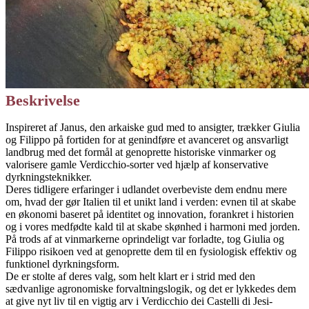
Beskrivelse
Inspireret af Janus, den arkaiske gud med to ansigter, trækker Giulia
og Filippo på fortiden for at genindføre et avanceret og ansvarligt
landbrug med det formål at genoprette historiske vinmarker og
valorisere gamle Verdicchio-sorter ved hjælp af konservative
dyrkningsteknikker.
Deres tidligere erfaringer i udlandet overbeviste dem endnu mere
om, hvad der gør Italien til et unikt land i verden: evnen til at skabe
en økonomi baseret på identitet og innovation, forankret i historien
og i vores medfødte kald til at skabe skønhed i harmoni med jorden.
På trods af at vinmarkerne oprindeligt var forladte, tog Giulia og
Filippo risikoen ved at genoprette dem til en fysiologisk effektiv og
funktionel dyrkningsform.
De er stolte af deres valg, som helt klart er i strid med den
sædvanlige agronomiske forvaltningslogik, og det er lykkedes dem
at give nyt liv til en vigtig arv i Verdicchio dei Castelli di Jesi-