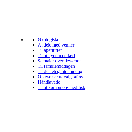
Økologiske
At dele med venner
Til aperitiffen
Til at nyde med kød
Samtaler over desserten
Til familiemiddagen
Til den elegante middag
Oplevelser udvalgt af os
Håndlavede
Til at kombinere med fisk