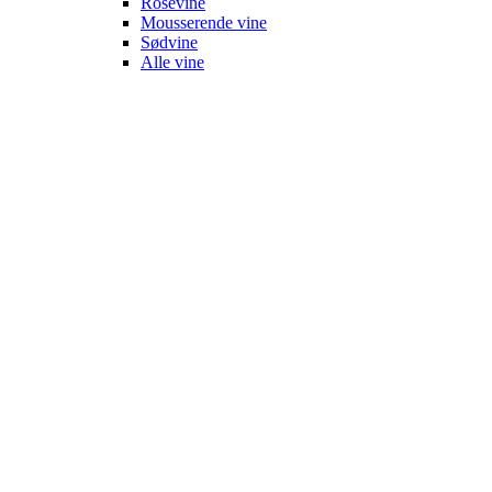
Rosévine
Mousserende vine
Sødvine
Alle vine